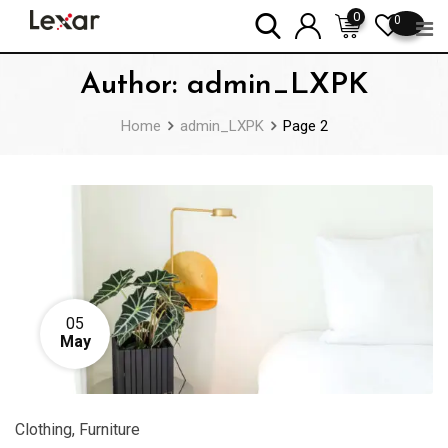
Skip
0
0
to
content
Author:
admin_LXPK
Home
admin_LXPK
Page 2
05
May
Clothing
,
Furniture